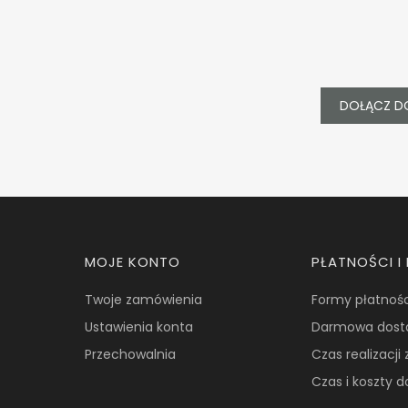
DOŁĄCZ D
Linki w stopce
MOJE KONTO
PŁATNOŚCI 
Twoje zamówienia
Formy płatnośc
Ustawienia konta
Darmowa dost
Przechowalnia
Czas realizacj
Czas i koszty 