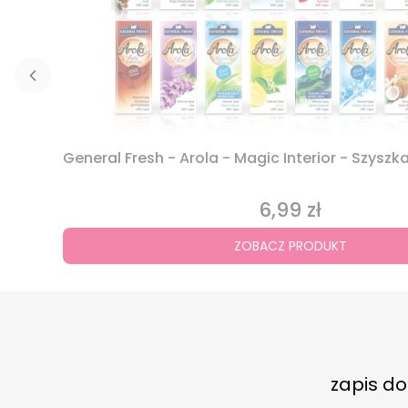
General Fresh - Arola - Magic Interior - Szysz
6,99 zł
Cena
ZOBACZ PRODUKT
zapis d