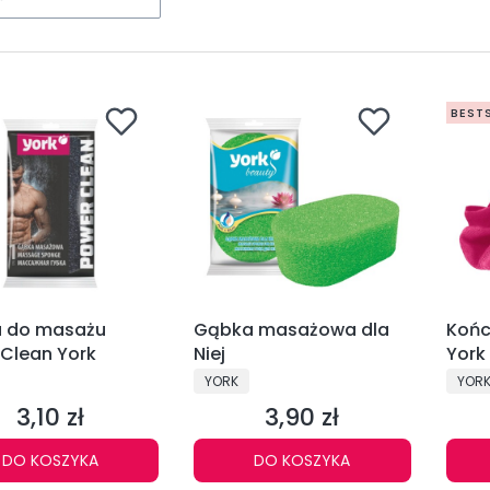
BEST
 do masażu
Gąbka masażowa dla
Końc
Clean York
Niej
York
CENT
PRODUCENT
PROD
YORK
YOR
3,10 zł
3,90 zł
Cena
Cena
DO KOSZYKA
DO KOSZYKA