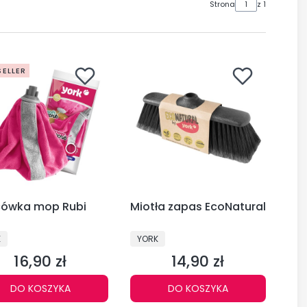
Strona
z 1
SELLER
ówka mop Rubi
Miotła zapas EcoNatural
UCENT
PRODUCENT
K
YORK
16,90 zł
14,90 zł
Cena
Cena
DO KOSZYKA
DO KOSZYKA