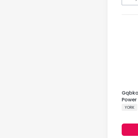
Gąbka
Power 
PRODU
YORK