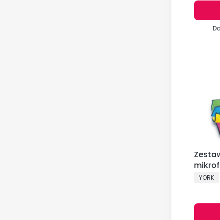
Do
Zestaw
mikrof
PRODU
YORK