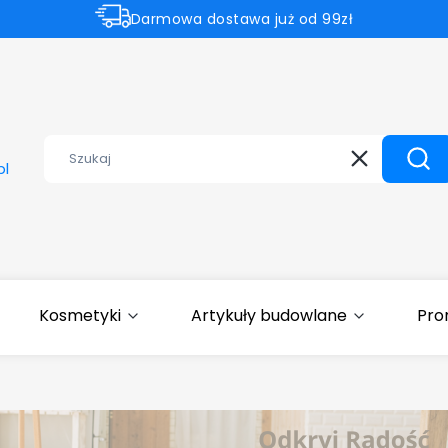
Darmowa dostawa już od 99zł
Aktualne promocje
⚡Subtelnie. Czysto. Czystelle.⚡
Wyczyść
Szuk
pl
Kosmetyki
Artykuły budowlane
Pro