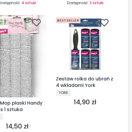
Dostępność:
4 sztuki
Dostępność:
3 sztuki
BESTSELLER
Zestaw rolka do ubrań z
4 wkładami York
PRODUCENT
YORK
14,90 zł
Cena
 Mop płaski Handy
s 1 sztuka
UCENT
K
14,50 zł
Cena