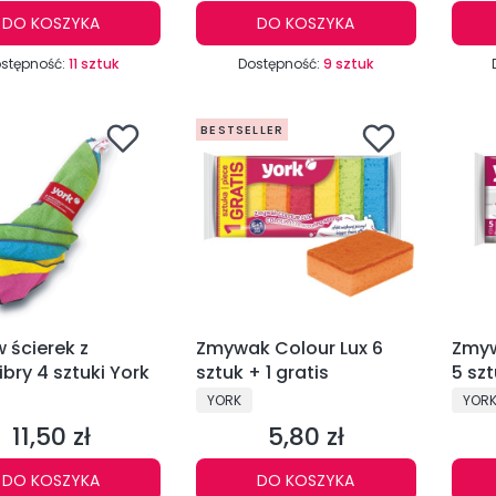
DO KOSZYKA
DO KOSZYKA
stępność:
11 sztuk
Dostępność:
9 sztuk
BESTSELLER
 ścierek z
Zmywak Colour Lux 6
Zmyw
ibry 4 sztuki York
sztuk + 1 gratis
5 szt
CENT
PRODUCENT
PROD
YORK
YOR
11,50 zł
5,80 zł
Cena
Cena
DO KOSZYKA
DO KOSZYKA