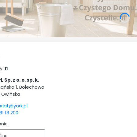
k
y:
11
 Sp. z o. o. sp. k.
znańska 1, Bolechowo
 Owińska
riat@york.pl
81 18 200
nie:
ślne