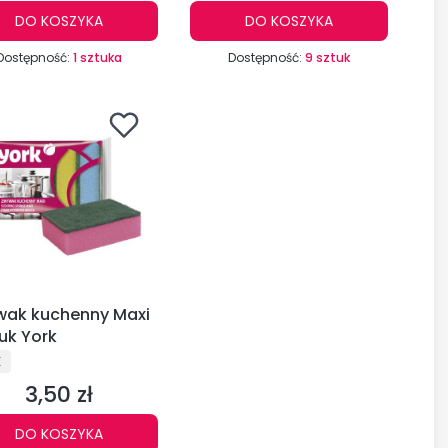
DO KOSZYKA
DO KOSZYKA
Dostępność:
1 sztuka
Dostępność:
9 sztuk
ak kuchenny Maxi
uk York
UCENT
K
3,50 zł
Cena
DO KOSZYKA