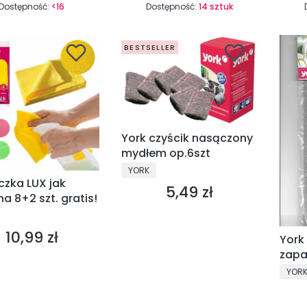
Dostępność:
<16
Dostępność:
14 sztuk
BESTSELLER
York czyścik nasączony
mydłem op.6szt
PRODUCENT
YORK
czka LUX jak
5,49 zł
Cena
a 8+2 szt. gratis!
CENT
10,99 zł
Cena
York
zapa
PROD
YOR