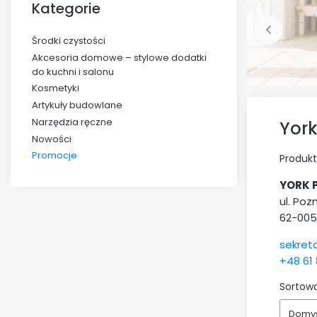
Kategorie
Środki czystości
Akcesoria domowe – stylowe dodatki
do kuchni i salonu
Kosmetyki
Artykuły budowlane
Narzędzia ręczne
Yor
Nowości
Promocje
Produkt
Koniec menu
YORK PL
ul. Po
62-005
sekreta
+48 61 
Sortowa
Domy