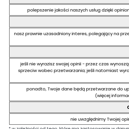
polepszenie jakości naszych usług dzięki opin
nasz prawnie uzasadniony interes, polegający na prz
jeśli nie wyrazisz swojej opinii - przez czas wyn
sprzeciw wobec przetwarzania; jeśli natomiast wyr
ponadto, Twoje dane będą przetwarzane do upły
(więcej informac
nie uwzględnimy Twojej op
* w zależności od tego, które ma zastosowanie w dany