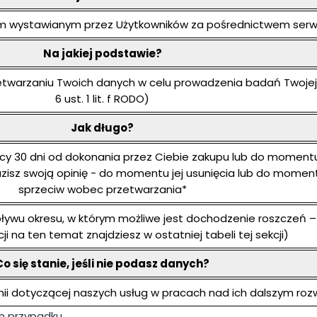
iom wystawianym przez Użytkowników za pośrednictwem serwi
Na jakiej podstawie?
etwarzaniu Twoich danych w celu prowadzenia badań Twojej s
6 ust. 1 lit. f RODO)
Jak długo?
oszący 30 dni od dokonania przez Ciebie zakupu lub do momen
azisz swoją opinię - do momentu jej usunięcia lub do mome
sprzeciw wobec przetwarzania*
wu okresu, w którym możliwe jest dochodzenie roszczeń – 
ji na ten temat znajdziesz w ostatniej tabeli tej sekcji)
Co się stanie, jeśli nie podasz danych?
inii dotyczącej naszych usług w pracach nad ich dalszym ro
m przypadku