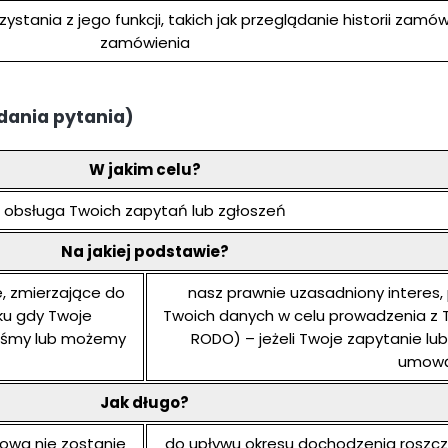
zystania z jego funkcji, takich jak przeglądanie historii zam
zamówienia
adania pytania)
W jakim celu?
obsługa Twoich zapytań lub zgłoszeń
Na jakiej podstawie?
, zmierzające do
nasz prawnie uzasadniony interes,
dku gdy Twoje
Twoich danych w celu prowadzenia z Tobą
teśmy lub możemy
RODO) – jeżeli Twoje zapytanie lu
umow
Jak długo?
mowa nie zostanie
do upływu okresu dochodzenia roszcz