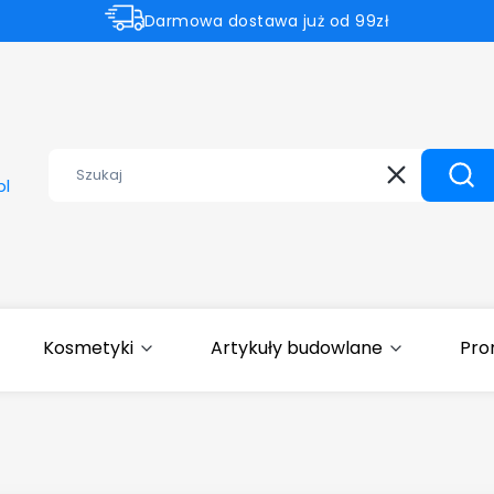
Darmowa dostawa już od 99zł
Aktualne promocje
⚡Subtelnie. Czysto. Czystelle.⚡
Wyczyść
Szuk
pl
Kosmetyki
Artykuły budowlane
Pro