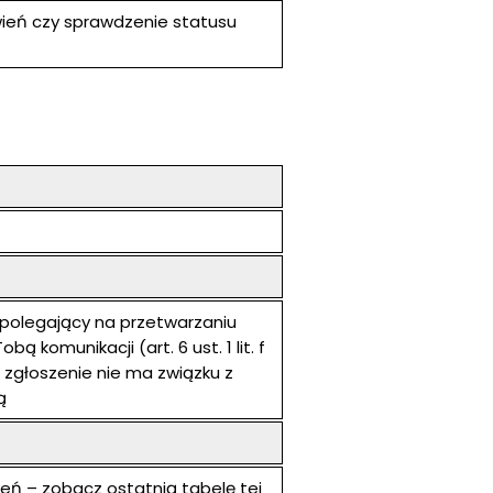
ówień czy sprawdzenie statusu
 polegający na przetwarzaniu
 komunikacji (art. 6 ust. 1 lit. f
b zgłoszenie nie ma związku z
ą
eń – zobacz ostatnią tabelę tej