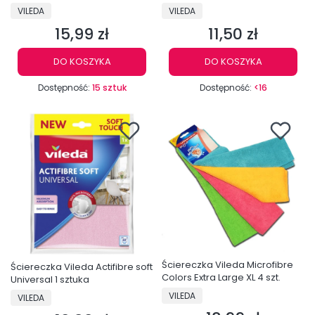
PRODUCENT
PRODUCENT
VILEDA
VILEDA
15,99 zł
11,50 zł
Cena
Cena
DO KOSZYKA
DO KOSZYKA
Dostępność:
15 sztuk
Dostępność:
<16
Ściereczka Vileda Microfibre
Ściereczka Vileda Actifibre soft
Colors Extra Large XL 4 szt.
Universal 1 sztuka
PRODUCENT
PRODUCENT
VILEDA
VILEDA