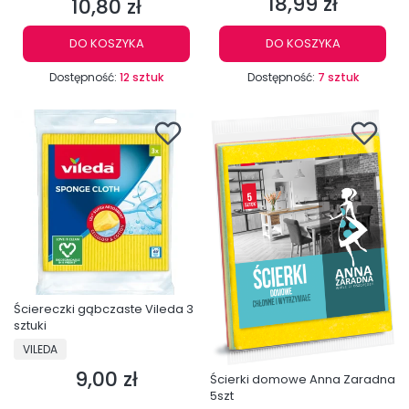
18,99 zł
10,80 zł
Cena
Cena
DO KOSZYKA
DO KOSZYKA
Dostępność:
12 sztuk
Dostępność:
7 sztuk
Ściereczki gąbczaste Vileda 3
sztuki
PRODUCENT
VILEDA
9,00 zł
Cena
Ścierki domowe Anna Zaradna
5szt