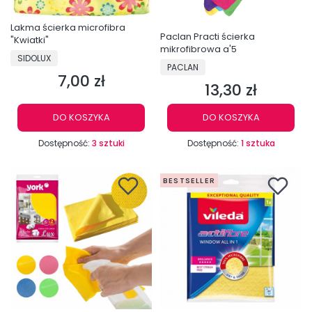
Lakma ścierka microfibra
Paclan Practi ścierka
"Kwiatki"
mikrofibrowa a'5
PRODUCENT
SIDOLUX
PRODUCENT
PACLAN
7,00 zł
Cena
13,30 zł
Cena
DO KOSZYKA
DO KOSZYKA
Dostępność:
3 sztuki
Dostępność:
1 sztuka
BESTSELLER