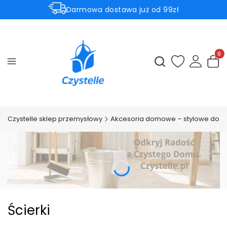
Darmowa dostawa już od 99zł
Aktualne promocje
⚡Subtelnie. Czysto. Czystelle.⚡
Produ
Otwórz wyszukiwark
Czystelle sklep przemysłowy
Akcesoria domowe – stylowe dodatk
Ścierki