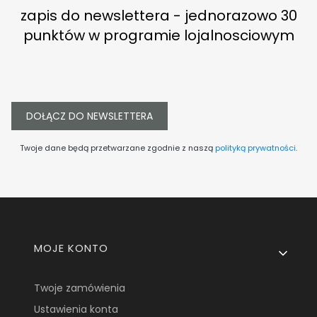
zapis do newslettera - jednorazowo 30
punktów w programie lojalnosciowym
DOŁĄCZ DO NEWSLETTERA
Twoje dane będą przetwarzane zgodnie z naszą
polityką prywatności
.
Linki w stopce
MOJE KONTO
Twoje zamówienia
Ustawienia konta