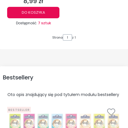
8,99 zł
Cena
DO KOSZYKA
Dostępność:
7 sztuk
Strona
z 1
Bestsellery
Oto opis znajdujący się pod tytułem modułu bestsellery
BESTSELLER