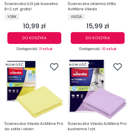
Ściereczka LUX jak bawełna
Ściereczka okienna żółta
8+2 szt. gratis!
Actifibre Vileda
PRODUCENT
PRODUCENT
YORK
VILEDA
10,99 zł
15,99 zł
Cena
Cena
DO KOSZYKA
DO KOSZYKA
Dostępność:
11 sztuk
Dostępność:
10 sztuk
NOWOŚĆ
NOWOŚĆ
Ściereczka Vileda Actifibre Pro
Ściereczka Vileda Actifibre Pro
do szkła i okien
kuchenna 1 szt.