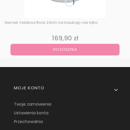
Garnek Valdinox Rock 24cm na indukcję i nie tylko
169,90 zł
Cena
DO KOSZYKA
Linki w stopce
MOJE KONTO
Twoje zamówienia
Ustawienia konta
Przechowalnia