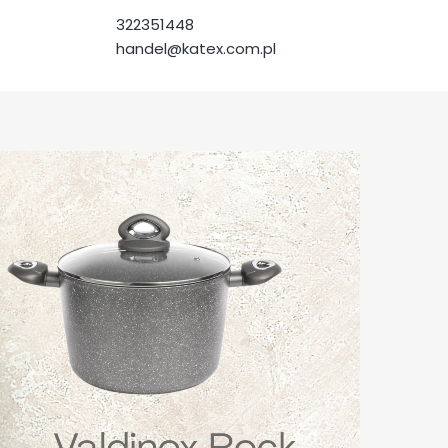
322351448
handel@katex.com.pl