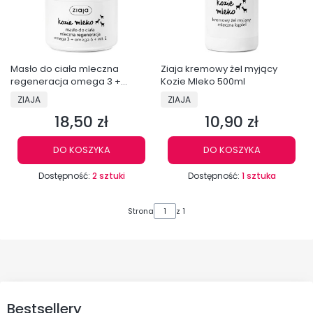
Masło do ciała mleczna
Ziaja kremowy żel myjący
regeneracja omega 3 +
Kozie Mleko 500ml
omega 6 + wit. E
PRODUCENT
PRODUCENT
ZIAJA
ZIAJA
18,50 zł
10,90 zł
Cena
Cena
DO KOSZYKA
DO KOSZYKA
Dostępność:
2 sztuki
Dostępność:
1 sztuka
Strona
z 1
Bestsellery