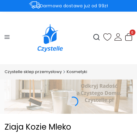
Darmowa dostawa już od 99zł
Aktualne promocje
⚡Subtelnie. Czysto. Czystelle.⚡
Produ
Otwórz wyszukiwark
Czystelle sklep przemysłowy
Kosmetyki
Ziaja Kozie Mleko