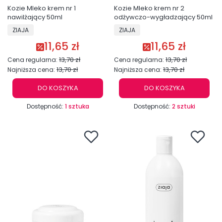
Kozie Mleko krem nr 1
Kozie Mleko krem nr 2
nawilżający 50ml
odżywczo-wygładzający 50ml
PRODUCENT
PRODUCENT
ZIAJA
ZIAJA
11,65 zł
11,65 zł
Cena promocyjna
Cena promocyjna
13,70 zł
13,70 zł
Cena regularna:
Cena regularna:
13,70 zł
13,70 zł
Najniższa cena:
Najniższa cena:
DO KOSZYKA
DO KOSZYKA
Dostępność:
1 sztuka
Dostępność:
2 sztuki