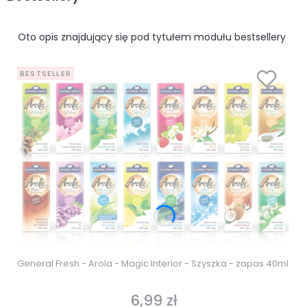
Oto opis znajdujący się pod tytułem modułu bestsellery
BESTSELLER
General Fresh - Arola - Magic Interior - Szyszka - zapas 40ml
6,99 zł
Cena