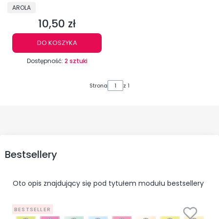
PRODUCENT
AROLA
10,50 zł
Cena
DO KOSZYKA
Dostępność:
2 sztuki
Strona
z 1
Bestsellery
Oto opis znajdujący się pod tytułem modułu bestsellery
BESTSELLER