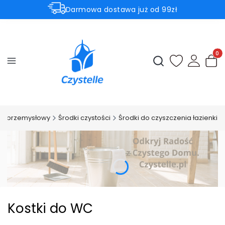
Darmowa dostawa już od 99zł
Aktualne promocje
⚡Subtelnie. Czysto. Czystelle.⚡
Produ
Otwórz wyszukiwark
lep przemysłowy
Środki czystości
Środki do czyszczenia łazienki
Kostki do WC