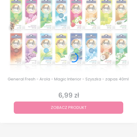
General Fresh - Arola - Magic Interior - Szyszka - zapas 40ml
6,99 zł
Cena
ZOBACZ PRODUKT