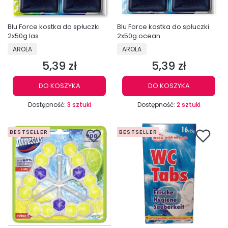
Blu Force kostka do spłuczki
Blu Force kostka do spłuczki
2x50g las
2x50g ocean
PRODUCENT
PRODUCENT
AROLA
AROLA
5,39 zł
5,39 zł
Cena
Cena
DO KOSZYKA
DO KOSZYKA
Dostępność:
3 sztuki
Dostępność:
2 sztuki
BESTSELLER
BESTSELLER