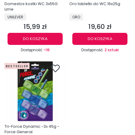
Domestos kostki WC 3x55G
Oro tabletki do WC 16x25g
Lime
PRODUCENT
PRODUCENT
UNILEVER
ORO
15,99 zł
19,60 zł
Cena
Cena
DO KOSZYKA
DO KOSZYKA
Dostępność:
<16
Dostępność:
2 sztuki
BESTSELLER
Tri-Force Dynamic -3x 45g -
Force General