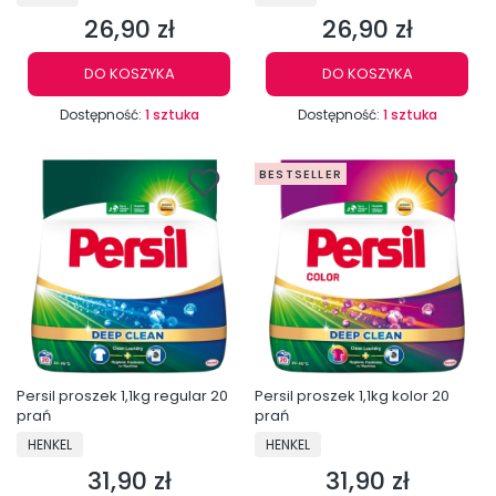
26,90 zł
26,90 zł
Cena
Cena
DO KOSZYKA
DO KOSZYKA
Dostępność:
1 sztuka
Dostępność:
1 sztuka
BESTSELLER
Persil proszek 1,1kg regular 20
Persil proszek 1,1kg kolor 20
prań
prań
PRODUCENT
PRODUCENT
HENKEL
HENKEL
31,90 zł
31,90 zł
Cena
Cena