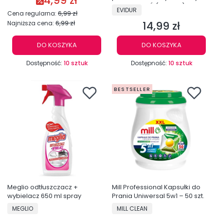
4,99 zł
600G 10 PRAŃ (Niemcy)
PRODUCENT
EVIDUR
6,99 zł
Cena regularna:
14,99 zł
6,99 zł
Najniższa cena:
Cena
DO KOSZYKA
DO KOSZYKA
Dostępność:
10 sztuk
Dostępność:
10 sztuk
BESTSELLER
Meglio odtłuszczacz +
Mill Professional Kapsułki do
wybielacz 650 ml spray
Prania Uniwersal 5w1 – 50 szt.
PRODUCENT
PRODUCENT
MEGLIO
MILL CLEAN