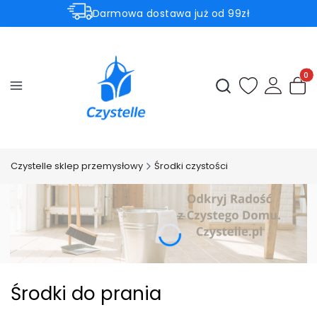
Darmowa dostawa już od 99zł
Aktualne promocje
⚡Subtelnie. Czysto. Czystelle.⚡
Produ
Otwórz wyszukiwark
Czystelle sklep przemysłowy
Środki czystości
Środki do prania