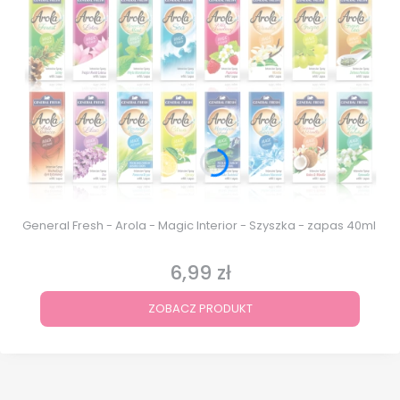
General Fresh - Arola - Magic Interior - Szyszka - zapas 40ml
6,99 zł
Cena
ZOBACZ PRODUKT