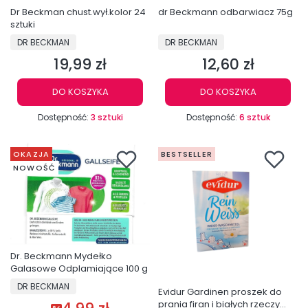
Dr Beckman chust.wył.kolor 24
dr Beckmann odbarwiacz 75g
sztuki
PRODUCENT
PRODUCENT
DR BECKMAN
DR BECKMAN
19,99 zł
12,60 zł
Cena
Cena
DO KOSZYKA
DO KOSZYKA
Dostępność:
3 sztuki
Dostępność:
6 sztuk
OKAZJA
BESTSELLER
NOWOŚĆ
Dr. Beckmann Mydełko
Galasowe Odplamiające 100 g
PRODUCENT
DR BECKMAN
Evidur Gardinen proszek do
prania firan i białych rzeczy
Cena promocyjna