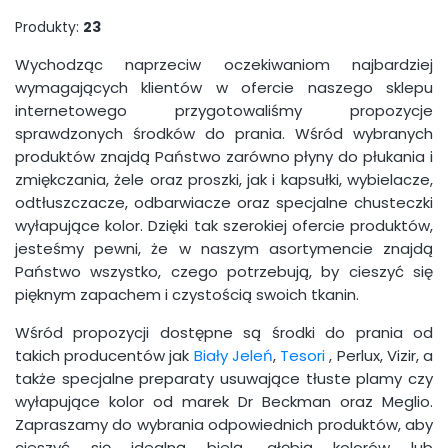
Produkty:
23
Wychodząc naprzeciw oczekiwaniom najbardziej
wymagających klientów w ofercie naszego sklepu
internetowego przygotowaliśmy propozycje
sprawdzonych środków do prania. Wśród wybranych
produktów znajdą Państwo zarówno płyny do płukania i
zmiękczania, żele oraz proszki, jak i kapsułki, wybielacze,
odtłuszczacze, odbarwiacze oraz specjalne chusteczki
wyłapujące kolor. Dzięki tak szerokiej ofercie produktów,
jesteśmy pewni, że w naszym asortymencie znajdą
Państwo wszystko, czego potrzebują, by cieszyć się
pięknym zapachem i czystością swoich tkanin.
Wśród propozycji dostępne są środki do prania od
takich producentów jak
Biały Jeleń
,
Tesori
, Perlux, Vizir, a
także specjalne preparaty usuwające tłuste plamy czy
wyłapujące kolor od marek Dr Beckman oraz Meglio.
Zapraszamy do wybrania odpowiednich produktów, aby
cieszyć się idealną bielą, głębią kolorów lub