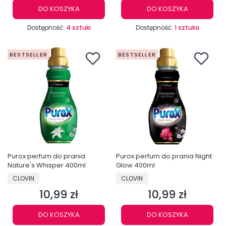
DO KOSZYKA
DO KOSZYKA
Dostępność:
4 sztuki
Dostępność:
1 sztuka
BESTSELLER
BESTSELLER
Purox perfum do prania
Purox perfum do prania Night
Nature's Whisper 400ml
Glow 400ml
PRODUCENT
PRODUCENT
CLOVIN
CLOVIN
10,99 zł
10,99 zł
Cena
Cena
DO KOSZYKA
DO KOSZYKA