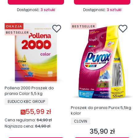
Dostępność:
3 sztuki
Dostępność:
3 sztuki
OKAZJA
BESTSELLER
BESTSELLER
Pollena 2000 Proszek do
prania Color 5,5 kg
PRODUCENT
EUDUCO KBC GROUP
Proszek do prania Purox 5,5kg
55,99 zł
Cena promocyjna
kolor
64,90 zł
PRODUCENT
Cena regularna:
CLOVIN
64,90 zł
Najniższa cena:
35,90 zł
Cena