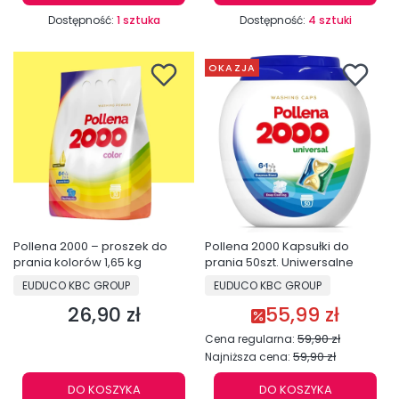
Dostępność:
1 sztuka
Dostępność:
4 sztuki
OKAZJA
Pollena 2000 – proszek do
Pollena 2000 Kapsułki do
prania kolorów 1,65 kg
prania 50szt. Uniwersalne
PRODUCENT
PRODUCENT
EUDUCO KBC GROUP
EUDUCO KBC GROUP
26,90 zł
55,99 zł
Cena
Cena promocyjna
59,90 zł
Cena regularna:
59,90 zł
Najniższa cena:
DO KOSZYKA
DO KOSZYKA