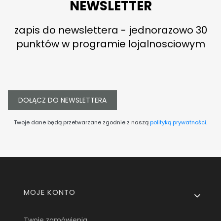
NEWSLETTER
zapis do newslettera - jednorazowo 30
punktów w programie lojalnosciowym
DOŁĄCZ DO NEWSLETTERA
Twoje dane będą przetwarzane zgodnie z naszą
polityką prywatności
.
Linki w stopce
MOJE KONTO
Twoje zamówienia