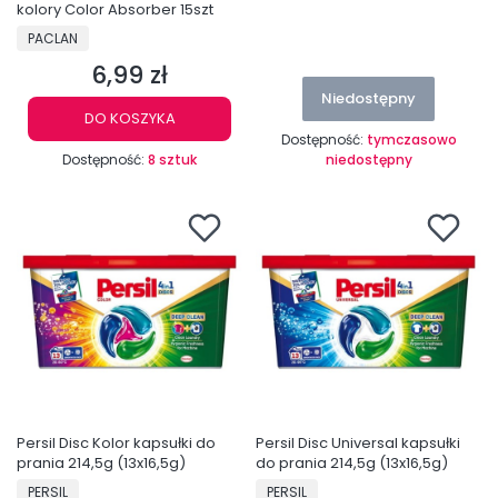
kolory Color Absorber 15szt
PRODUCENT
PACLAN
6,99 zł
Cena
Niedostępny
DO KOSZYKA
Dostępność:
tymczasowo
Dostępność:
8 sztuk
niedostępny
Persil Disc Kolor kapsułki do
Persil Disc Universal kapsułki
prania 214,5g (13x16,5g)
do prania 214,5g (13x16,5g)
PRODUCENT
PRODUCENT
PERSIL
PERSIL