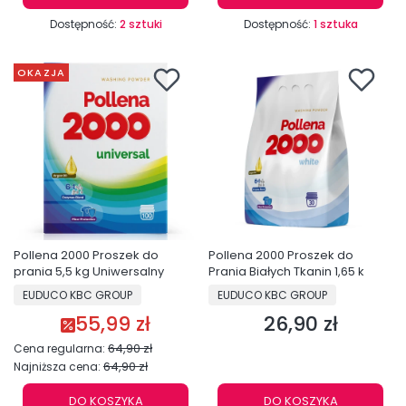
Dostępność:
2 sztuki
Dostępność:
1 sztuka
OKAZJA
Pollena 2000 Proszek do
Pollena 2000 Proszek do
prania 5,5 kg Uniwersalny
Prania Białych Tkanin 1,65 k
PRODUCENT
PRODUCENT
EUDUCO KBC GROUP
EUDUCO KBC GROUP
55,99 zł
26,90 zł
Cena promocyjna
Cena
64,90 zł
Cena regularna:
64,90 zł
Najniższa cena:
DO KOSZYKA
DO KOSZYKA