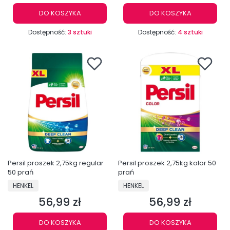
DO KOSZYKA
DO KOSZYKA
Dostępność:
3 sztuki
Dostępność:
4 sztuki
Persil proszek 2,75kg regular
Persil proszek 2,75kg kolor 50
50 prań
prań
PRODUCENT
PRODUCENT
HENKEL
HENKEL
56,99 zł
56,99 zł
Cena
Cena
DO KOSZYKA
DO KOSZYKA