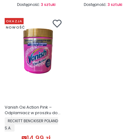
Dostępność:
3 sztuki
Dostępność:
3 sztuki
OKAZJA
NOWOŚĆ
Vanish Oxi Action Pink –
Odplamiacz w proszku do
białych i kolorowych tkanin 470
PRODUCENT
RECKITT BENCKISER POLAND
g
S.A.
14,99 zł
Cena promocyjna