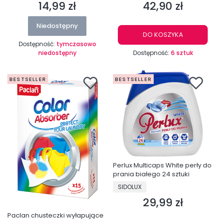
14,99 zł
42,90 zł
Cena
Cena
Niedostępny
DO KOSZYKA
Dostępność:
tymczasowo
niedostępny
Dostępność:
6 sztuk
BESTSELLER
BESTSELLER
Perlux Multicaps White perły do
prania białego 24 sztuki
PRODUCENT
SIDOLUX
29,99 zł
Cena
Paclan chusteczki wyłapujące