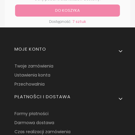
DO KOSZYKA
Dostępność:
7 sztuk
Linki w stopce
MOJE KONTO
Twoje zamówienia
Ustawienia konta
Przechowalnia
PŁATNOŚCI I DOSTAWA
Formy płatności
Darmowa dostawa
Czas realizacji zamówienia