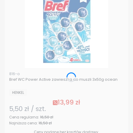
Kod produktu
816-o
Bref WC Power Active zawieszka do muszli 3x50g ocean
PRODUCENT
HENKEL
13,99 zł
Cena promocyjna
5,50 zł / szt.
Cena jednostkowa
16,50 zł
Cena regularna:
16,50 zł
Najniższa cena:
Ceny podane bez kosztów dostawy.