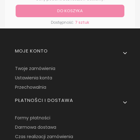
DO KOSZYKA
Dostępność:
7 sztuk
Linki w stopce
MOJE KONTO
Twoje zamówienia
Ustawienia konta
Przechowalnia
PŁATNOŚCI I DOSTAWA
Formy płatności
Darmowa dostawa
Czas realizacji zamówienia